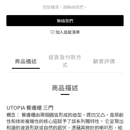
若想購買，請聯絡我們。
聯絡我們
加入追蹤清單
送貨及付款方
商品描述
顧客評價
式
商品描述
UTOPIA 餐邊櫃 三門
概念： 餐邊櫃由兩個圓弧形成的造型，既凹又凸，是原創
性和技術複雜性的核心
這賦予了該系列獨特性。 它呈現出
和諧的波浪形狀或自然的起伏，憑藉其微妙的喇叭形，給