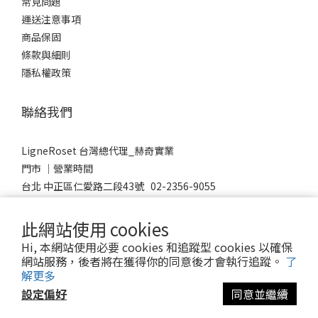
常見問題
運送注意事項
商品保固
條款與細則
隱私權政策
聯絡我們
LigneRoset 台灣總代理_赫奇實業
門市 │營業時間
台北 中正區仁愛路二段43號 02-2356-9055
台中 南屯區益豐路四段383號 04-2389-0736
Mon-Sat 10:00-19:00
此網站使用 cookies
Sunday 12:00-18:00
Hi, 本網站使用必要 cookies 和追蹤型 cookies 以確保
網站服務，後者將在獲得你的同意後才會執行追蹤。
了
解更多
設定偏好
同意並繼續
© 2023 LigneRoset Taiwan 赫奇實業有限公司