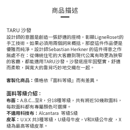
商品描述
TARU 沙發
設計師的意圖是創造一張舒適的座椅，彰顯LigneRoset的
手工技術。如果必須用兩個詞來概括，那麼這件作品便是
優雅而純淨。設計師Sebastian Herkner 的這件得意之作
無處不在：從傳統住宅的大客廳到現代公寓有時更為狹窄
的客廳，都能適用TARU沙發。沙發底座牢固堅實，舒適
而柔軟，與寬大的靠背巧妙地交織在一起。
客製化商品：
價格依『面料等級』而有差異
。
面料等級介紹
：
布面：
A.B.C...至R
，
分18種等級，共有將近50幾款面料，
每款面料都有專屬顏色
可選擇。
不適用科技布：
Alcantara
等級
S級
皮革：
U.V.X 共3種等級，
U級母牛皮，
V和
X級公牛皮
，X
級為最高等級
皮革。