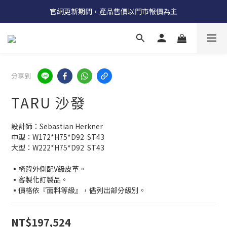
受國際原物料價格上漲，法國自 5/18 起全系列產品調漲 3%
官網更新期間，產品售價以門市報價為主
受國際原物料價格上漲，法國自 5/18 起全系列產品調漲 3%
分享到
TARU 沙發
設計師：Sebastian Herkner
中型：W172*H75*D92  ST43
大型：W222*H75*D92  ST43
▪椅背外側配V級皮革。
▪客製化訂製品。
▪價格依『面料等級』，儘列出部分級別。
NT$197,524