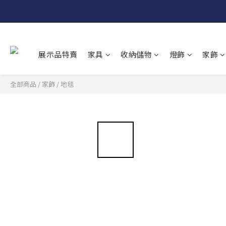
展示品特賣
家具
收納儲物
燈飾
家飾
全部商品
/
家飾
/
地毯