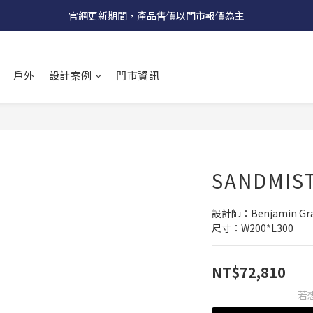
受國際原物料價格上漲，法國自 5/18 起全系列產品調漲 3%
官網更新期間，產品售價以門市報價為主
受國際原物料價格上漲，法國自 5/18 起全系列產品調漲 3%
戶外
設計案例
門市資訊
SANDMIS
設計師：Benjamin Gra
尺寸：W200*L300
NT$72,810
若