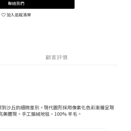
聯絡我們
加入追蹤清單
顧客評價
聯想到沙丘的細微差別。現代圖形採用像素化色彩漸層呈現
完美體現。手工簇絨地毯，100% 羊毛。