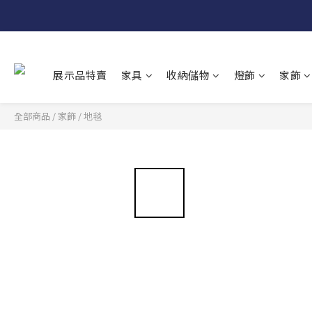
展示品特賣
家具
收納儲物
燈飾
家飾
全部商品
/
家飾
/
地毯