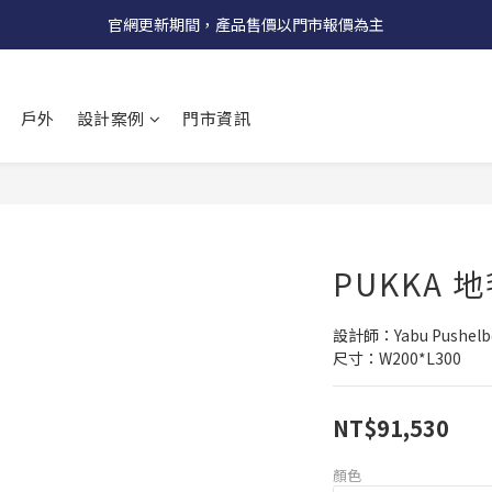
受國際原物料價格上漲，法國自 5/18 起全系列產品調漲 3%
官網更新期間，產品售價以門市報價為主
受國際原物料價格上漲，法國自 5/18 起全系列產品調漲 3%
戶外
設計案例
門市資訊
PUKKA 
設計師：Yabu Pushelb
尺寸：W200*L300
NT$91,530
顏色