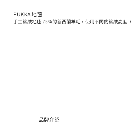
PUKKA 地毯
手工簇絨地毯 75％的新西蘭羊毛，使用不同的簇絨高度（
品牌介紹