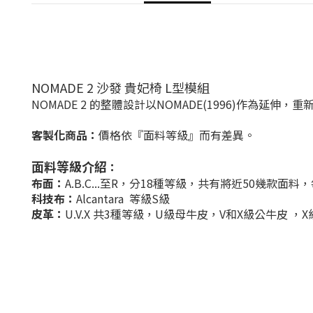
NOMADE 2 沙發 貴妃椅 L型模組
NOMADE 2 的整體設計以NOMADE(1996)作
客製化商品：
價格依『面料等級』而有差異
。
面料等級介紹
：
布面：
A.B.C...至R
，
分18種等級，共有將近50幾款面料
科技布：
Alcantara
等級
S級
皮革：
U.V.X 共3種等級，
U級母牛皮，
V和
X級公牛皮
，X