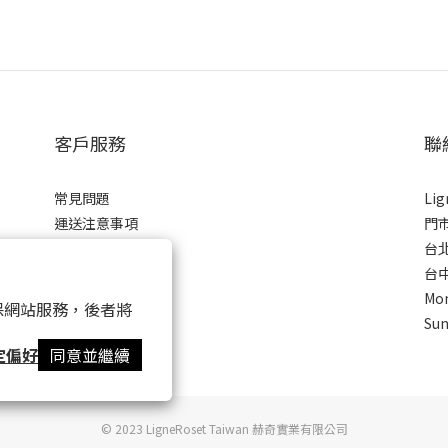
客戶服務
聯
常見問題
Li
運送注意事項
門
商品保固
台北
條款與細則
台中
隱私權政策
Mon
 以確保網站服務，後者將
Sun
定偏好
同意並繼續
© 2023 LigneRoset Taiwan 赫奇實業有限公司