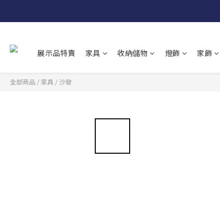
展示品特賣
家具
收納儲物
燈飾
家飾
全部商品
/
家具
/
沙發