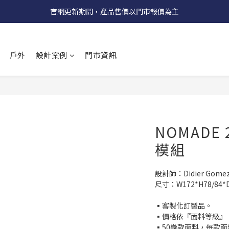
受國際原物料價格上漲，法國自 5/18 起全系列產品調漲 3%
官網更新期間，產品售價以門市報價為主
受國際原物料價格上漲，法國自 5/18 起全系列產品調漲 3%
戶外
設計案例
門市資訊
NOMADE
模組
設計師：Didier Gome
尺寸：W172*H78/84*D9
▪客製化訂製品。
▪價格依『面料等級』
▪50幾款面料，每款