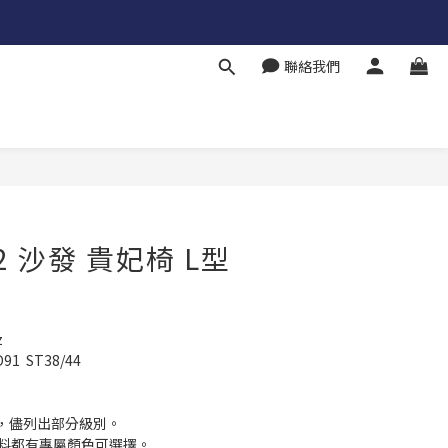
聯絡我們
 2 沙發 貴妃椅 L型
z
1  ST38/44
，儘列出部分級別。
面料都有專屬顏色可選擇。