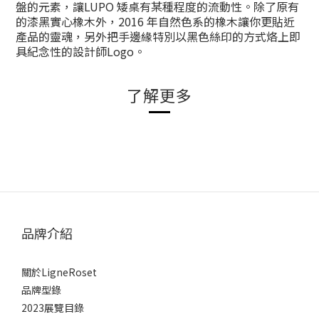
盤的元素，讓LUPO 矮桌有某種程度的流動性。除了原有
的漆黑實心橡木外，2016 年自然色系的
橡木
讓你更貼近
產品的靈魂，另外把手邊緣特別以黑色絲印的方式烙上即
具紀念性的
設計師Logo
。
了解更多
品牌介紹
關於LigneRoset
品牌型錄
2023展覽目錄