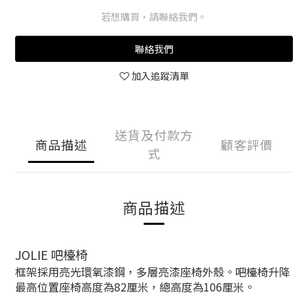
若想購買，請聯絡我們。
聯絡我們
加入追蹤清單
送貨及付款方
商品描述
顧客評價
式
商品描述
JOLIE 吧檯椅
框架採用亮光環氧漆鋼，多層亮漆座椅外殼。吧檯椅升降
最高位置座椅高度為82厘米，總高度為106厘米。