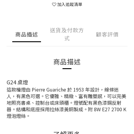
加入追蹤清單
送貨及付款方
商品描述
顧客評價
式
商品描述
G24 桌燈
這款檯燈由 Pierre Guariche 於 1953 年設計，線條迷
人，有黑色可選。它優雅、精緻、富有雕塑感，可以完美
地照亮書桌、控制台或床頭櫃。
燈號配有黑色漆鋼反射
器。結構和底座採用拉絲漆黃銅製成。附 8W E27 2700 K
燈泡燈絲。