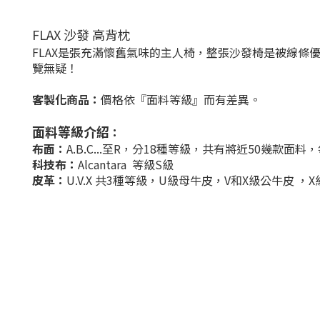
FLAX 沙發 高背枕
FLAX是張充滿懷舊氣味的主人椅，整張沙發椅是被線條優美
覽無疑！
客製化商品：
價格依『面料等級』而有差異
。
面料等級介紹
：
布面：
A.B.C...至R
，
分18種等級，共有將近50幾款面料
科技布：
Alcantara
等級
S級
皮革：
U.V.X 共3種等級，
U級母牛皮，
V和
X級公牛皮
，X