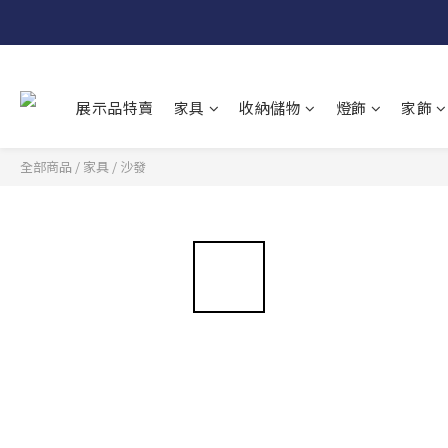
展示品特賣
家具
收納儲物
燈飾
家飾
全部商品
/
家具
/
沙發