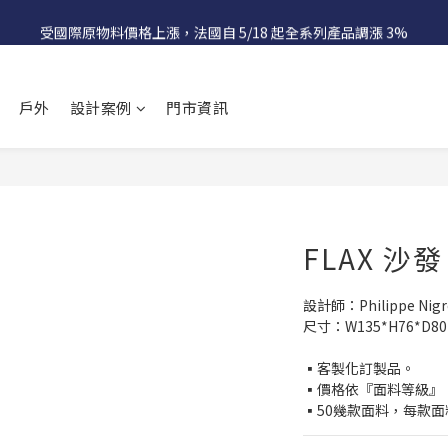
受國際原物料價格上漲，法國自 5/18 起全系列產品調漲 3%
受國際原物料價格上漲，法國自 5/18 起全系列產品調漲 3%
官網更新期間，產品售價以門市報價為主
戶外
設計案例
門市資訊
受國際原物料價格上漲，法國自 5/18 起全系列產品調漲 3%
FLAX 沙
設計師：Philippe Nigr
尺寸：W135*H76*D80 
▪客製化訂製品。
▪價格依『面料等級』
▪50幾款面料，每款