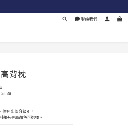
聯絡我們
發 高背枕
o
 ST38
，儘列出部分級別。
面料都有專屬顏色可選擇。