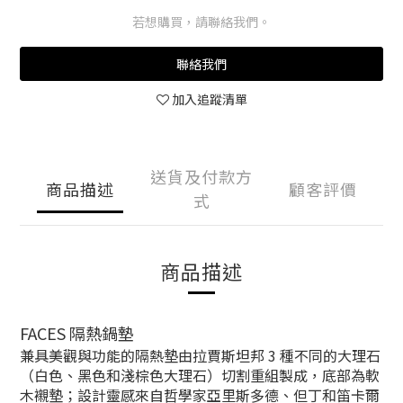
若想購買，請聯絡我們。
聯絡我們
加入追蹤清單
送貨及付款方
商品描述
顧客評價
式
商品描述
FACES 隔熱鍋墊
兼具美觀與功能的隔熱墊由拉賈斯坦邦 3 種不同的大理石
（白色、黑色和淺棕色大理石）切割重組製成，底部為軟
木襯墊；設計靈感來自哲學家亞里斯多德、但丁和笛卡爾