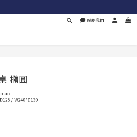
聯絡我們
餐桌 橢圓
jman
5 /  W240*D130