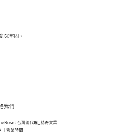
盈卻又堅固。
絡我們
gneRoset 台灣總代理_赫奇實業
市 │營業時間