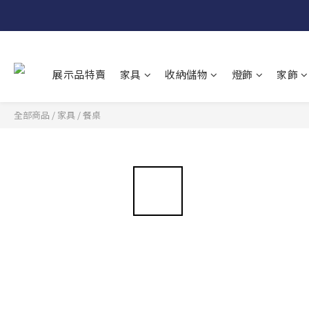
展示品特賣
家具
收納儲物
燈飾
家飾
全部商品
/
家具
/
餐桌