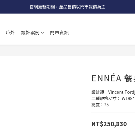
受國際原物料價格上漲，法國自 5/18 起全系列產品調漲 3%
官網更新期間，產品售價以門市報價為主
受國際原物料價格上漲，法國自 5/18 起全系列產品調漲 3%
戶外
設計案例
門市資訊
ENNÉA 
設計師：Vincent Tord
二種規格尺寸： W198*D12
高度：75
NT$250,830