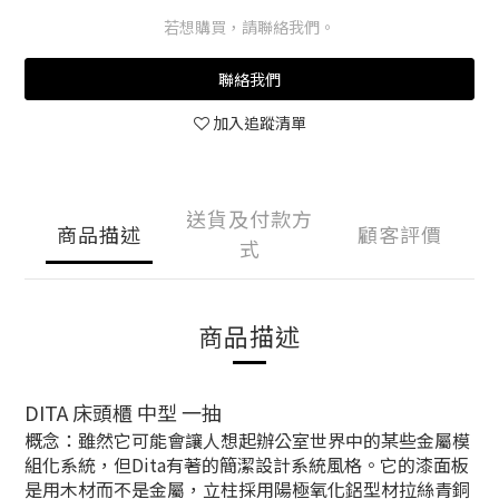
若想購買，請聯絡我們。
聯絡我們
加入追蹤清單
送貨及付款方
商品描述
顧客評價
式
商品描述
DITA 床頭櫃 中型 一抽
概念：雖然它可能會讓人想起辦公室世界中的某些金屬模
組化系統
，但Dita有著的簡潔設計系統風格。它的漆面板
是用木材而不是金屬，
立柱採用陽極氧化鋁型材拉絲青銅