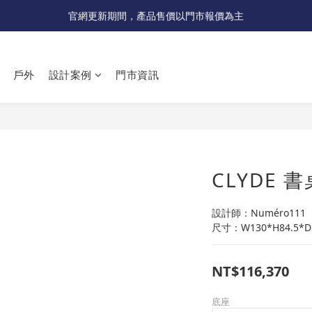
受國際原物料價格上漲，法國自 5/18 起全系列產品調漲 3%
官網更新期間，產品售價以門市報價為主
受國際原物料價格上漲，法國自 5/18 起全系列產品調漲 3%
戶外
設計案例
門市資訊
CLYDE 書
設計師：Numéro111
尺寸：W130*H84.5*D
NT$116,370
底座