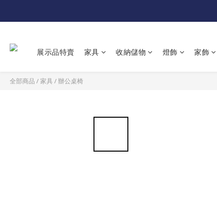
展示品特賣
家具
收納儲物
燈飾
家飾
全部商品
/
家具
/
辦公桌椅