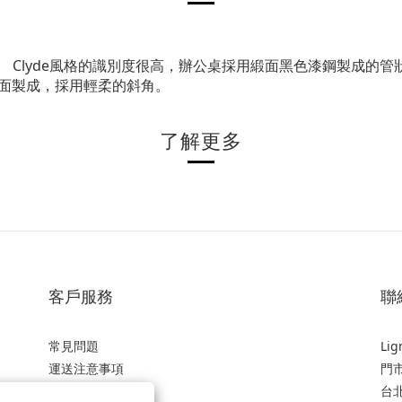
頭櫃。 Clyde風格的識別度很高，辦公桌採用緞面黑色漆鋼製成
面製成，採用輕柔的斜角。
了解更多
客戶服務
聯
常見問題
Li
運送注意事項
門
商品保固
台北