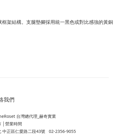
的管狀框架結構。支腿墊腳採用統一黑色或對比感強的黃銅
絡我們
gneRoset 台灣總代理_赫奇實業
市 │營業時間
 中正區仁愛路二段43號 02-2356-9055