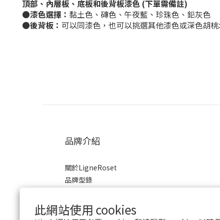
頂部、內層板
、
底
板和後背板
漆色 (下單需備註)
●
漆色選擇：
黏土色、
磚色、午夜藍、珍珠色、鉛灰色
●
後背板：
可以同
漆
色，也可以挑選其他漆色或
深色胡桃
品牌介紹
關於LigneRoset
品牌型錄
2023展覽目錄
商業合作
此網站使用 cookies