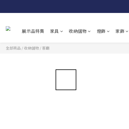
展示品特賣
家具
收納儲物
燈飾
家飾
全部商品
/
收納儲物
/
客廳