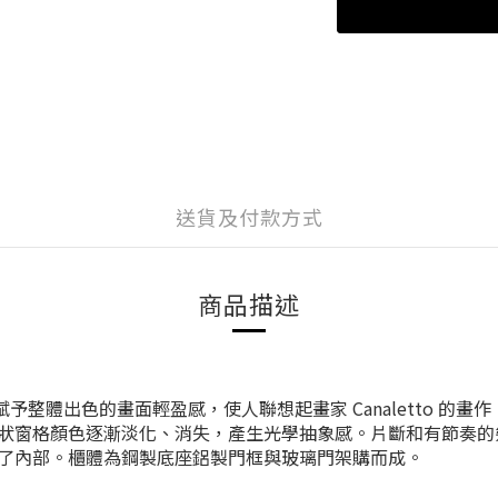
送貨及付款方式
商品描述
予整體出色的畫面輕盈感，使人聯想起畫家 Canaletto 的畫
狀窗格顏色逐漸淡化、消失，產生光學抽象感。片斷和有節奏的
了內部。
櫃體為
鋼製
底座鋁製門框與
玻璃門
架購而成。