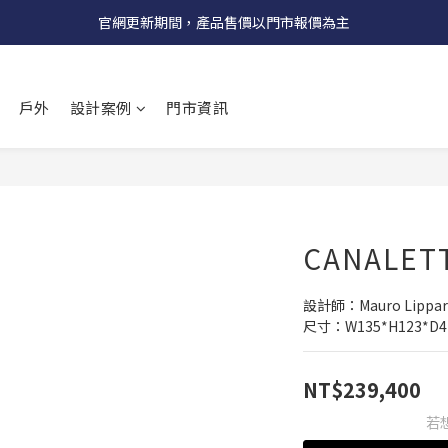
受國際原物料價格上漲，法國自 5/18 起全系列產品調漲 3%
官網更新期間，產品售價以門市報價為主
受國際原物料價格上漲，法國自 5/18 起全系列產品調漲 3%
戶外
設計案例
門市資訊
CANALET
設計師：Mauro Lippari
尺寸：W135*H123*D4
NT$239,400
若