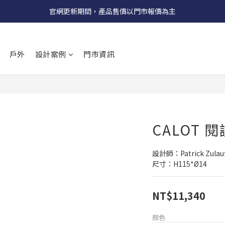
受國際原物料價格上漲，法國自 5/18 起全系列產品調漲 3%
官網更新期間，產品售價以門市報價為主
受國際原物料價格上漲，法國自 5/18 起全系列產品調漲 3%
戶外
設計案例
門市資訊
CALOT 
設計師：Patrick Zulau
尺寸：H115*Ø14
NT$11,340
顏色