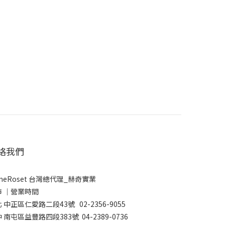
絡我們
gneRoset 台灣總代理_赫奇實業
市 │營業時間
 中正區仁愛路二段43號 02-2356-9055
 南屯區益豐路四段383號 04-2389-0736