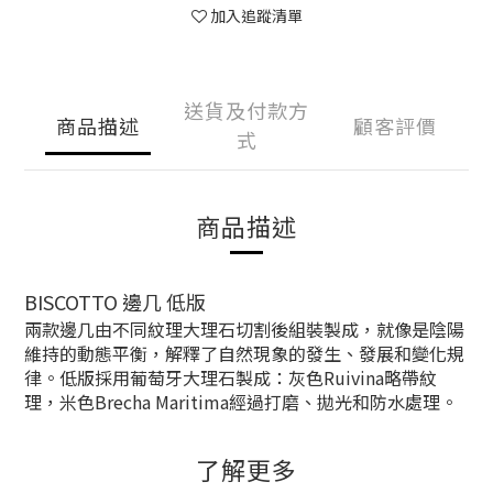
加入追蹤清單
送貨及付款方
商品描述
顧客評價
式
商品描述
BISCOTTO 邊几 低版
兩款邊几由不同紋理大理石切割後組裝製成，就像是陰陽
維持的動態平衡，解釋了自然現象的發生、發展和變化規
律。低版採用葡萄牙大理石製成：
灰色
Ruivina略帶紋
理，
米色
Brecha Maritima經過打磨、拋光和防水處理。
了解更多