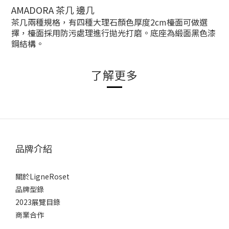
AMADORA 茶几 邊几
茶几
兩種規格，有四種大理石顏色
厚度2cm
檯面可做選
擇，檯面採用防污處理進行拋光打磨。底座為
緞面黑色漆
鋼結構。
了解更多
品牌介紹
關於LigneRoset
品牌型錄
2023展覽目錄
商業合作