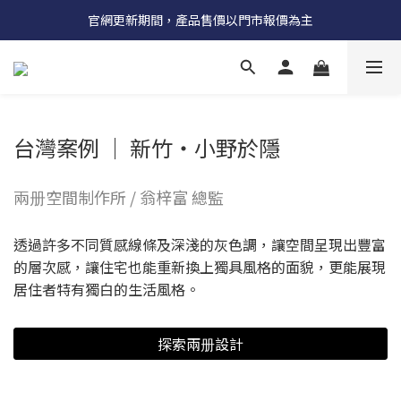
受國際原物料價格上漲，法國自 5/18 起全系列產品調漲 3%
官網更新期間，產品售價以門市報價為主
受國際原物料價格上漲，法國自 5/18 起全系列產品調漲 3%
台灣案例 │ 新竹‧小野於隱
兩册空間制作所 / 翁梓富 總監
透過許多不同質感線條及深淺的灰色調，讓空間呈現出豐富
的層次感，讓住宅也能重新換上獨具風格的面貌，更能展現
居住者特有獨白的生活風格。
探索兩册設計