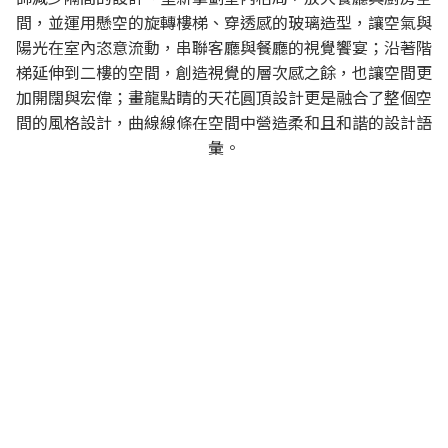
間，並運用懸空的旋轉樓梯、穿透感的玻璃造型，讓空氣與
陽光在室內恣意流動，串聯客廳與餐廳的視覺饗宴；沿著階
梯延伸到二樓的空間，創造視覺的層次感之餘，也讓空間更
加開闊與宏偉；畫龍點睛的天花圓頂設計更是融合了整個空
間的風格設計，曲線線條在空間中營造柔和且和諧的設計語
彙。