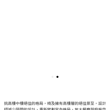
挑高樓中樓絕佳的格局，椅及擁有高樓層的絕佳景至，設計
師減少隔間的設計、重新擘劃室內格局，放大餐廳與廚房空