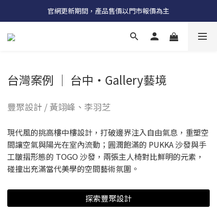
受國際原物料價格上漲，法國自 5/18 起全系列產品調漲 3%
官網更新期間，產品售價以門市報價為主
受國際原物料價格上漲，法國自 5/18 起全系列產品調漲 3%
台灣案例 │ 台中‧Gallery藝境
豐聚設計 / 黃翊峰、李羽芝
現代風的挑高樓中樓設計，打破邊界注入自由氣息，重塑空
間讓空氣與陽光在室內流動；圓潤飽滿的 PUKKA 沙發與手
工皺摺形態的 TOGO 沙發，兩張主人椅對比鮮明的元素，
碰撞出充滿當代美學的空間藝術氛圍。
探索豐聚設計