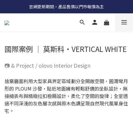
受國際原物料價格上漲，法國自 5/18 起全系列產品調漲 3%
官網更新期間，產品售價以門市報價為主
受國際原物料價格上漲，法國自 5/18 起全系列產品調漲 3%
國際案例 │ 莫斯科‧VERTICAL WHITE
📷 & Project / olovo Interior Design
捨棄牆面利用大型家具界定區域劃分全開敞空間，圓潤彎月
形的 PLOUM 沙發，貼近地面擁有輕鬆舒適的坐臥設計，無
接縫表布與精緻拉扣極簡設計，柔化了空間的旋律；全室透
過不同深淺的灰色層次感與原木色調呈現自然現代風單身住
宅。