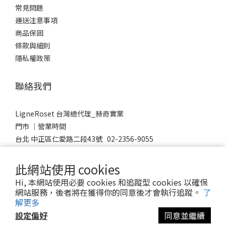
常見問題
運送注意事項
商品保固
條款與細則
隱私權政策
聯絡我們
LigneRoset 台灣總代理_赫奇實業
門市 │營業時間
台北 中正區仁愛路二段43號 02-2356-9055
台中 南屯區益豐路四段383號 04-2389-0736
Mon-Sat 10:00-19:00
此網站使用 cookies
Sunday 12:00-18:00
Hi, 本網站使用必要 cookies 和追蹤型 cookies 以確保
網站服務，後者將在獲得你的同意後才會執行追蹤。
了
解更多
設定偏好
同意並繼續
© 2023 LigneRoset Taiwan 赫奇實業有限公司